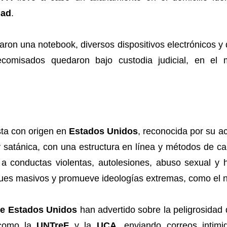
dad
.
taron una notebook, diversos dispositivos electrónicos y 
decomisados quedaron bajo custodia judicial, en e
sta con origen en
Estados Unidos
, reconocida por su ac
 satánica, con una estructura en línea y métodos de ca
a conductas violentas, autolesiones, abuso sexual y ha
ataques masivos y promueve ideologías extremas, como el
de Estados Unidos
han advertido sobre la peligrosida
s como la
UNTreF
y la
UCA
, enviando correos intimid