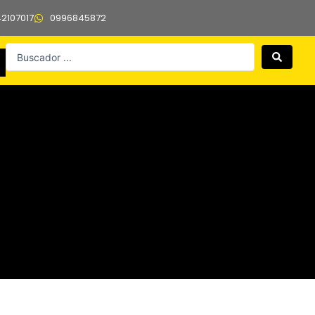
42107017
0996845872
Search
...