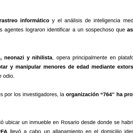
rastreo informático
y el análisis de inteligencia me
los agentes lograron identificar a un sospechoso que
as
, neonazi y nihilista
, opera principalmente en plata
ptar y manipular menores de edad mediante extors
e odio.
 por los investigadores, la
organización “764″ ha pr
tió ubicar un inmueble en Rosario desde donde se habrí
PFA
llevó a cabo un allanamiento en el domicilio iden