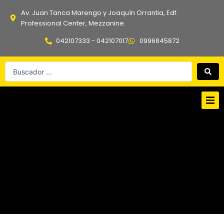
Ir
Av. Juan Tanca Marengo y Joaquín Orrantia, Edf.
al
Professional Center, Mezzanine.
contenido
042107333 - 042107017
0996845872
Search
...