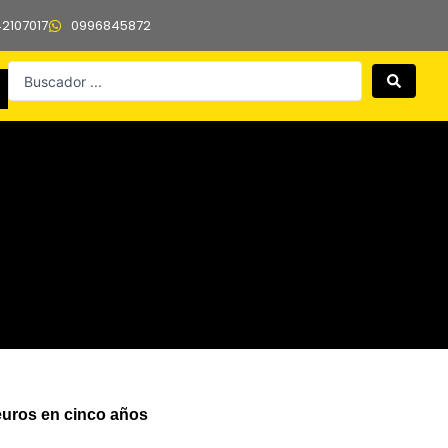
42107017
0996845872
Search
...
euros en cinco años