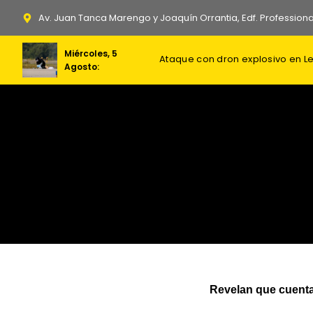
Ir
Av. Juan Tanca Marengo y Joaquín Orrantia, Edf. Professiona
al
contenido
Miércoles, 5
Agosto:
Revelan que cuenta