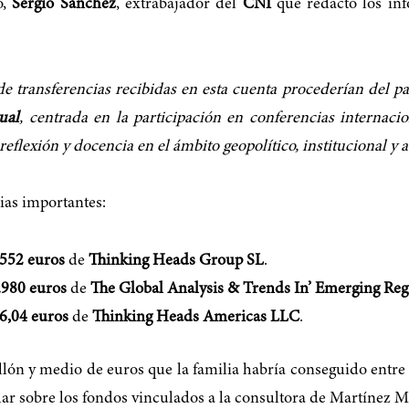
o,
Sergio Sánchez
, extrabajador del
CNI
que redactó los inf
 de transferencias recibidas en esta cuenta procederían del p
ual
, centrada en la participación en conferencias internaci
 reflexión y docencia en el ámbito geopolítico, institucional y
ias importantes:
552 euros
de
Thinking Heads Group SL
.
.980 euros
de
The Global Analysis & Trends In’ Emerging Reg
6,04 euros
de
Thinking Heads Americas LLC
.
llón y medio de euros que la familia habría conseguido entre s
lar sobre los fondos vinculados a la consultora de Martínez M