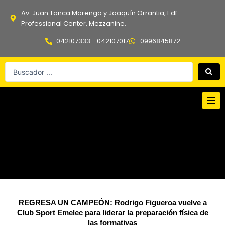
Ir
Av. Juan Tanca Marengo y Joaquín Orrantia, Edf.
al
Professional Center, Mezzanine.
contenido
042107333 - 042107017
0996845872
Search
...
REGRESA UN CAMPEÓN: Rodrigo Figueroa vuelve a
Club Sport Emelec para liderar la preparación física de
las formativas