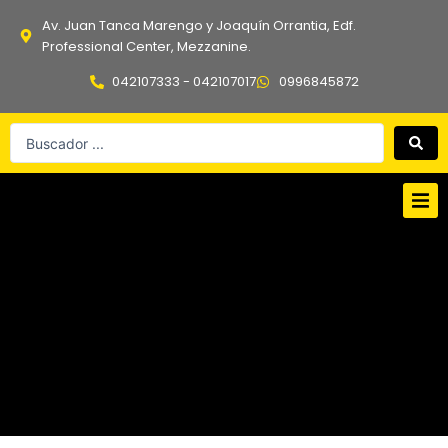
Ir
Av. Juan Tanca Marengo y Joaquín Orrantia, Edf.
al
Professional Center, Mezzanine.
contenido
042107333 - 042107017
0996845872
Search
...