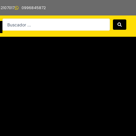
42107017
0996845872
Search
...