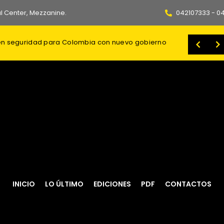
l Center, Mezzanine.
042107333 - 0
 su “alter ego”: José Julio Neira
Gobierno de Daniel Noboa refuerza la atención en salud en Guayas con abastecimiento de medicamentos y ayudas técnicas en territorio
INICIO
LO ÚLTIMO
EDICIONES
PDF
CONTACTOS