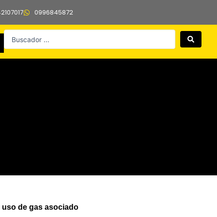
42107017
0996845872
Search
...
y uso de gas asociado