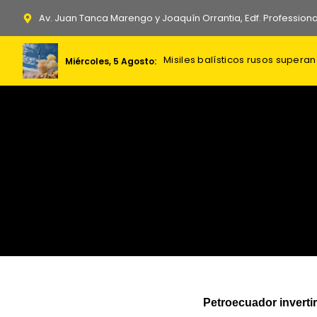
Ir
Av. Juan Tanca Marengo y Joaquín Orrantia, Edf. Professiona
al
contenido
Misiles balísticos rusos super
Gobierno Nacional asegura el p
Miércoles, 5 Agosto:
Petroecuador inverti