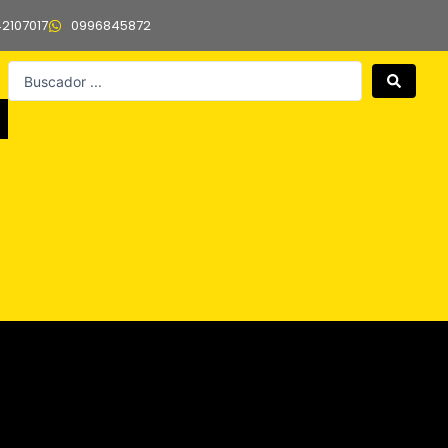
42107017
0996845872
Search
...