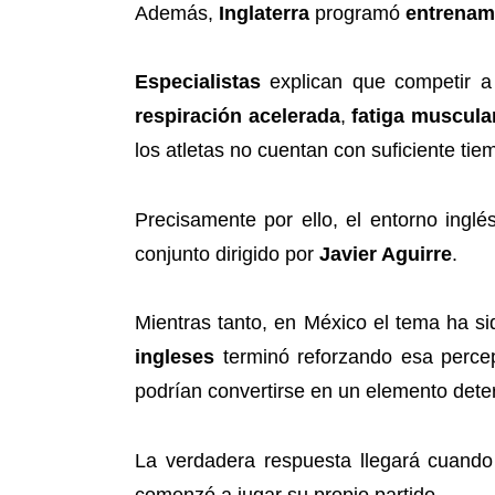
Además,
Inglaterra
programó
entrenami
Especialistas
explican que competir 
respiración acelerada
,
fatiga muscula
los atletas no cuentan con suficiente ti
Precisamente por ello, el entorno inglé
conjunto dirigido por
Javier Aguirre
.
Mientras tanto, en México el tema ha s
ingleses
terminó reforzando esa perce
podrían convertirse en un elemento dete
La verdadera respuesta llegará cuand
comenzó a jugar su propio partido.