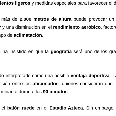
entos ligeros
y medidas especiales para favorecer el d
a más de
2.000 metros de altura
puede provocar un 
r
y una disminución en el
rendimiento aeróbico
, facto
empo de
aclimatación
.
s ha insistido en que la
geografía
será uno de los gra
ido interpretado como una posible
ventaja deportiva
. L
pción entre los
aficionados
, quienes consideran que 
rminante durante los
90 minutos
.
o el
balón ruede
en el
Estadio Azteca
. Sin embargo, 