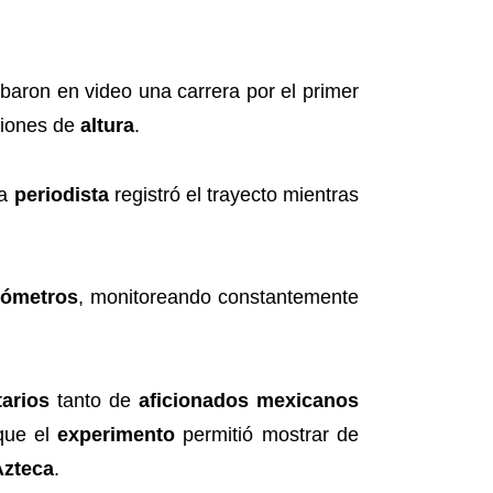
baron en video una carrera por el primer
ciones de
altura
.
na
periodista
registró el trayecto mientras
lómetros
, monitoreando constantemente
arios
tanto de
aficionados mexicanos
 que el
experimento
permitió mostrar de
Azteca
.