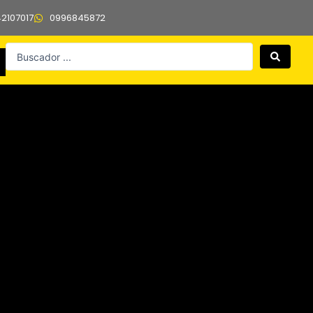
42107017
0996845872
Search
...