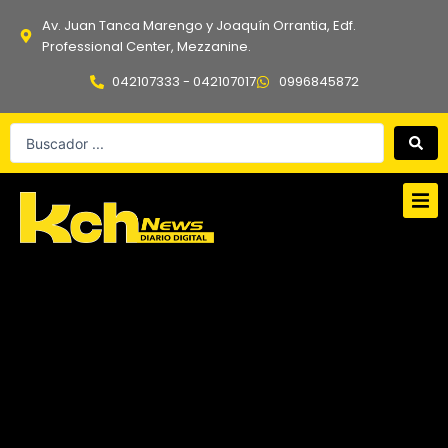
Ir
Av. Juan Tanca Marengo y Joaquín Orrantia, Edf.
al
Professional Center, Mezzanine.
contenido
042107333 - 042107017
0996845872
Search
...