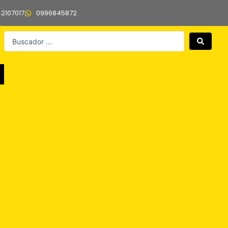
42107017
0996845872
Search
...