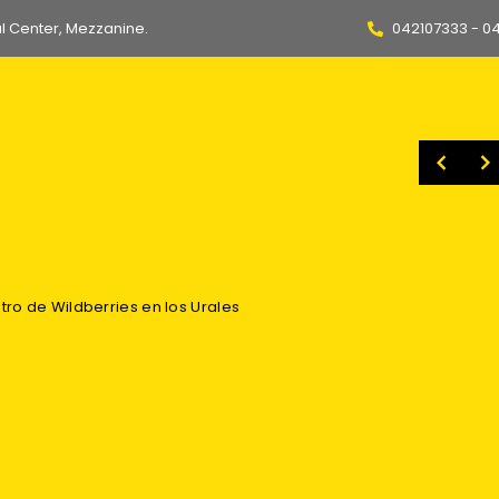
l Center, Mezzanine.
042107333 - 0
to inclusivo para escapar del subdesarrollo
Ministro del Interior destaca la decisión de Argentina de registrar a los Chone Killers como agrupación terrorista