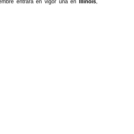
iembre entrará en vigor una en
Illinois
,