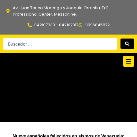
Ir
Av. Juan Tanca Marengo y Joaquín Orrantia, Edf.
al
Professional Center, Mezzanine.
contenido
042107333 - 042107017
0996845872
Search
...
Nueve españoles fallecidos en sismos de Venezuela: