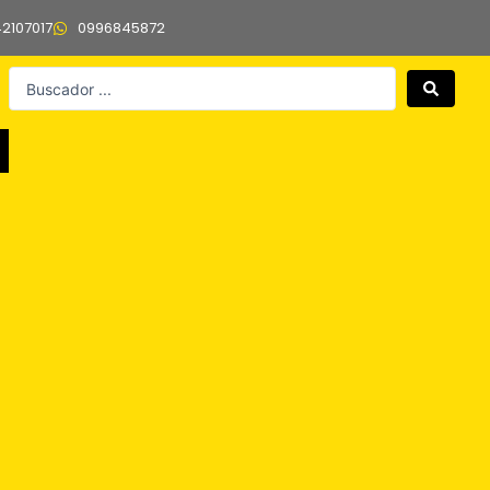
42107017
0996845872
Search
...