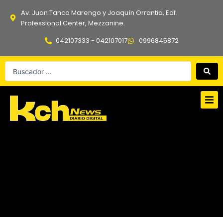
Ir
Av. Juan Tanca Marengo y Joaquín Orrantia, Edf.
al
Professional Center, Mezzanine.
contenido
042107333 - 042107017
0996845872
Search
...