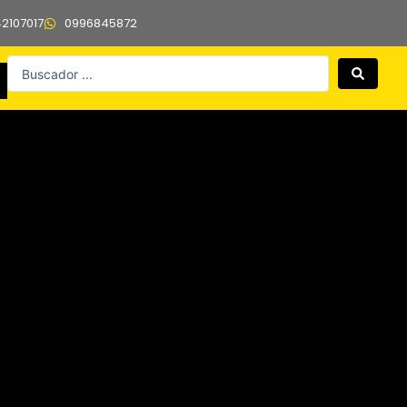
42107017
0996845872
Search
...