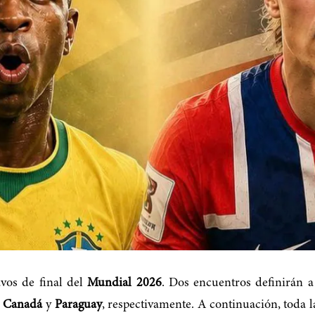
avos de final del
Mundial 2026
. Dos encuentros definirán a
a
Canadá
y
Paraguay
, respectivamente. A continuación, toda 