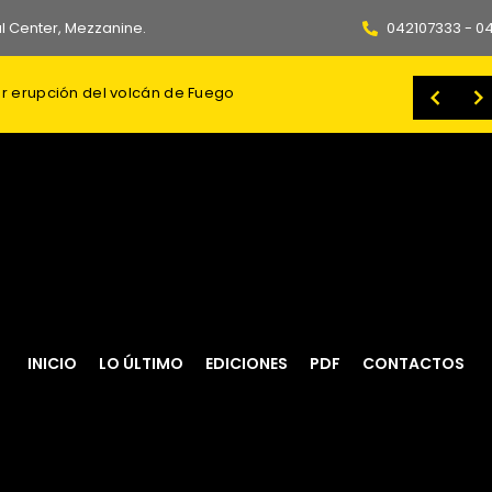
l Center, Mezzanine.
042107333 - 0
 ampliar la transmisión eléctrica en Tungurahua
Ecuador abre paso a una nueva generación de ajedrecistas con Future Grandmasters, el programa de Karpowership
INICIO
LO ÚLTIMO
EDICIONES
PDF
CONTACTOS