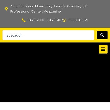
Ir
Av. Juan Tanca Marengo y Joaquín Orrantia, Edf.
al
Professional Center, Mezzanine.
contenido
042107333 - 042107017
0996845872
Search
...