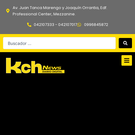
Ir
Av. Juan Tanca Marengo y Joaquín Orrantia, Edf.
al
Professional Center, Mezzanine.
contenido
042107333 - 042107017
0996845872
Search
...