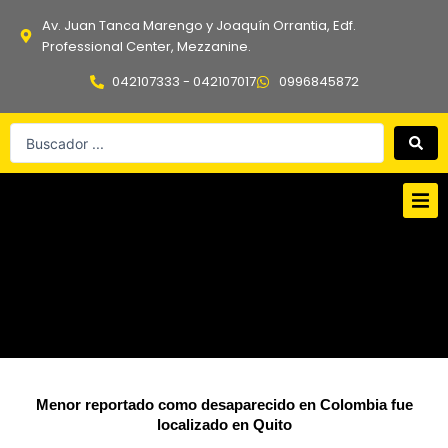
Ir
Av. Juan Tanca Marengo y Joaquín Orrantia, Edf.
al
Professional Center, Mezzanine.
contenido
042107333 - 042107017
0996845872
Search
...
Menor reportado como desaparecido en Colombia fue
localizado en Quito