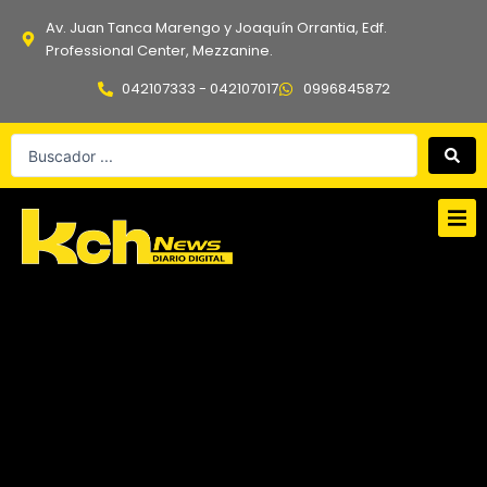
Ir
Av. Juan Tanca Marengo y Joaquín Orrantia, Edf.
al
Professional Center, Mezzanine.
contenido
042107333 - 042107017
0996845872
Search
...