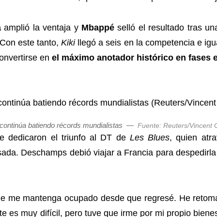
a
amplió la ventaja y
Mbappé
selló el resultado tras 
 Con este tanto,
Kiki
llegó a seis en la competencia e ig
onvertirse en
el máximo anotador histórico en fases 
ontinúa batiendo récords mundialistas
—
Fuente: Reuters/Vincent C
 dedicaron el triunfo al DT de
Les Blues
, quien atr
ada. Deschamps debió viajar a Francia para despedirla y
que me mantenga ocupado desde que regresé. He retomad
 es muy difícil, pero tuve que irme por mi propio bienes