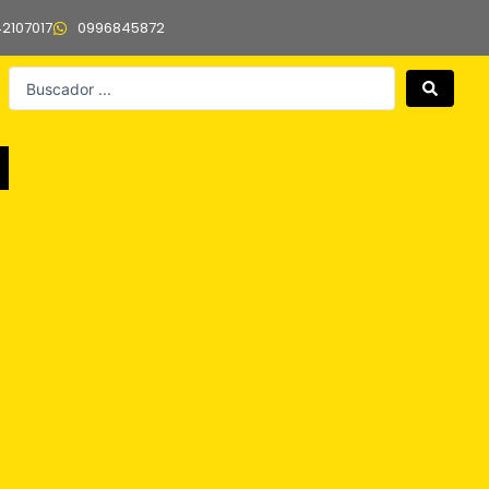
42107017
0996845872
Search
...