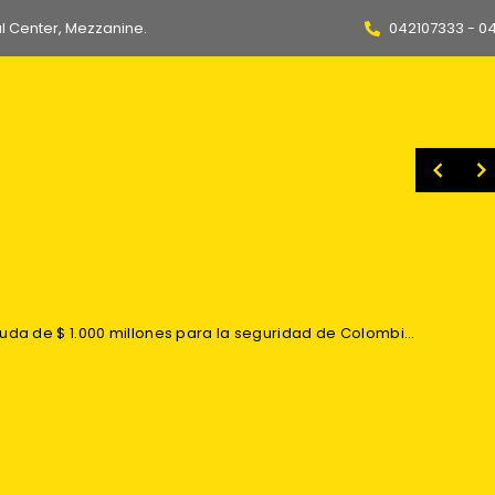
l Center, Mezzanine.
042107333 - 0
Embajadora destaca acuerdo que otorga a Ecuador 3.000 cupos anuales para exportar vehículos a Argentina y bajar aranceles
Daniel Noboa y Abelardo de la Espriella acuerdan impulsar mesas técnicas entre Ecuador y Colombia