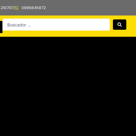
42107017
0996845872
Search
...