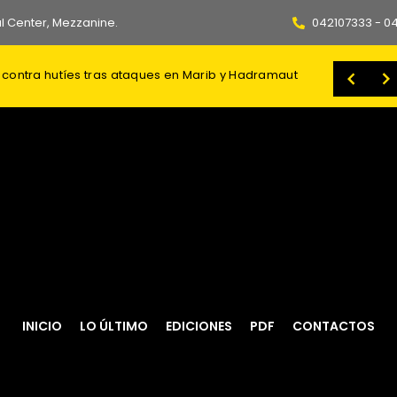
l Center, Mezzanine.
042107333 - 0
 contra corrida: dudas en el mercado
El Ministerio de Trabajo y Desarrollo Humano (MTDH) continúa fortaleciendo su modelo de atención integral para proteger a las familia
INICIO
LO ÚLTIMO
EDICIONES
PDF
CONTACTOS