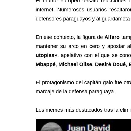
El triunfo europeo desató reacciones 
internet. Numerosos usuarios resaltaro
defensores paraguayos y al guardamet
En ese contexto, la figura de
Alfaro
tamp
mantener su arco en cero y apostar al
utopías»
, apelativo con el que se con
Mbappé
,
Michael Olise
,
Desiré Doué
,
El protagonismo del capitán galo fue otro
marcaje de la defensa paraguaya.
Los memes más destacados tras la elimi