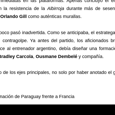
inmediatas en las plataformas. Apenas concluyó el 
n la resistencia de la
Albirroja
durante más de sesent
a
Orlando Gill
como auténticas murallas.
oco pasó inadvertida. Como se anticipaba, el estratega
 contragolpe. Ya antes del partido, los aficionados
oce al entrenador argentino, debía diseñar una formac
Bradley Carcola
,
Ousmane Dembelé
y compañía.
 de los ejes principales, no solo por haber anotado el g
nación de Paraguay frente a Francia