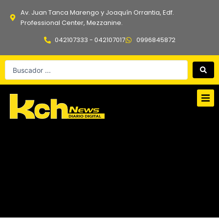
Ir
Av. Juan Tanca Marengo y Joaquín Orrantia, Edf.
al
Professional Center, Mezzanine.
contenido
042107333 - 042107017
0996845872
Search
...