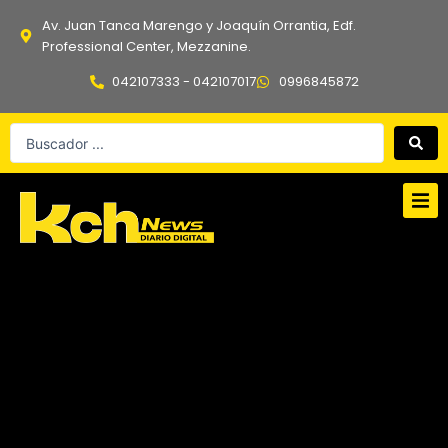
Ir
Av. Juan Tanca Marengo y Joaquín Orrantia, Edf.
al
Professional Center, Mezzanine.
contenido
042107333 - 042107017
0996845872
Search
...