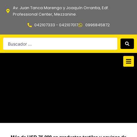
Ir
Av. Juan Tanca Marengo y Joaquín Orrantia, Edf.
al
Professional Center, Mezzanine.
contenido
042107333 - 042107017
0996845872
Search
...