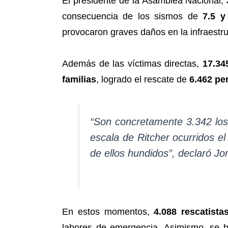
El presidente de la Asamblea Nacional,
consecuencia de los sismos de
7.5 y
provocaron graves daños en la infraestr
Además de las víctimas directas,
17.34
familias
, logrado el rescate de
6.462 pe
“Son concretamente 3.342 los
escala de Ritcher ocurridos e
de ellos hundidos”, declaró J
En estos momentos,
4.088 rescatista
labores de emergencia. Asimismo, se 