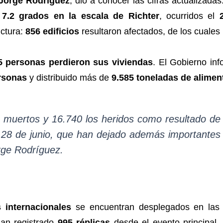
Jorge Rodríguez
, dio a conocer las cifras actualizadas
 7.2 grados en la escala de Richter
, ocurridos el
uctura:
856 edificios
resultaron afectados, de los cuales
5 personas perdieron sus viviendas
. El Gobierno in
rsonas
y distribuido más de
9.585 toneladas de alimen
 muertos y 16.740 los heridos como resultado de 
l 28 de junio, que han dejado además importantes 
orge Rodríguez.
s internacionales
se encuentran desplegados en las 
han registrado
995 réplicas
desde el evento principal,