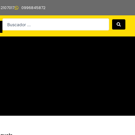
42107017
0996845872
Search
...