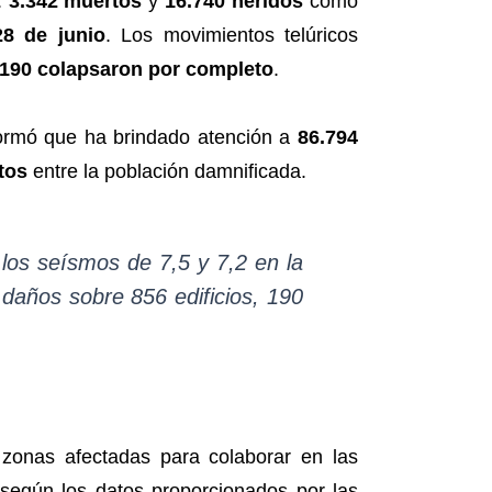
:
3.342 muertos
y
16.740 heridos
como
28 de junio
. Los movimientos telúricos
190 colapsaron por completo
.
formó que ha brindado atención a
86.794
tos
entre la población damnificada.
los seísmos de 7,5 y 7,2 en la
daños sobre 856 edificios, 190
zonas afectadas para colaborar en las
 según los datos proporcionados por las