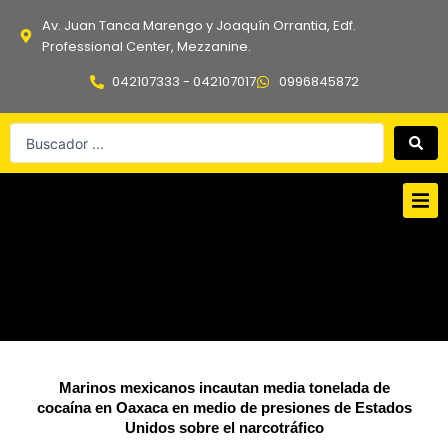
Ir
Av. Juan Tanca Marengo y Joaquín Orrantia, Edf.
al
Professional Center, Mezzanine.
contenido
042107333 - 042107017
0996845872
Search
...
Marinos mexicanos incautan media tonelada de
cocaína en Oaxaca en medio de presiones de Estados
Unidos sobre el narcotráfico