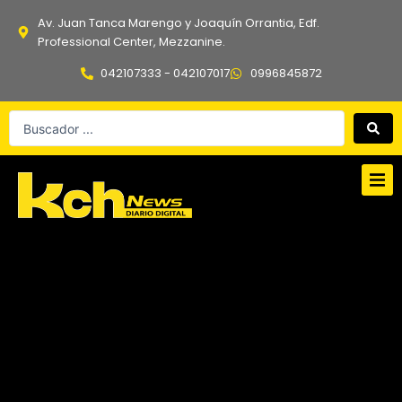
Ir
Av. Juan Tanca Marengo y Joaquín Orrantia, Edf.
al
Professional Center, Mezzanine.
contenido
042107333 - 042107017
0996845872
Search
...