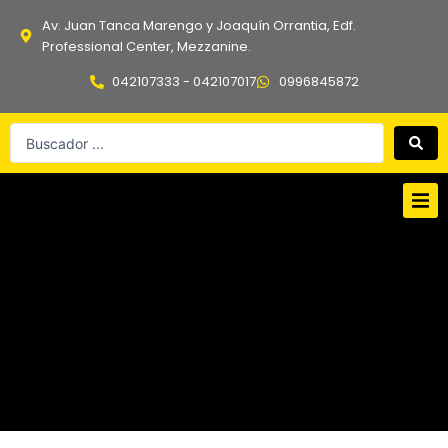
Ir
Av. Juan Tanca Marengo y Joaquín Orrantia, Edf.
al
Professional Center, Mezzanine.
contenido
042107333 - 042107017
0996845872
Search
...