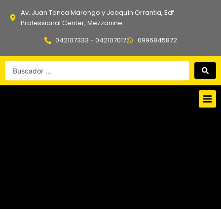
Ir
Av. Juan Tanca Marengo y Joaquín Orrantia, Edf.
al
Professional Center, Mezzanine.
contenido
042107333 - 042107017
0996845872
Search
...