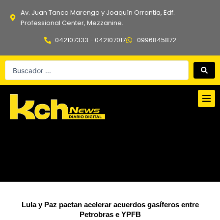
Ir
Av. Juan Tanca Marengo y Joaquín Orrantia, Edf.
al
Professional Center, Mezzanine.
contenido
042107333 - 042107017
0996845872
Search
...
Lula y Paz pactan acelerar acuerdos gasíferos entre
Petrobras e YPFB