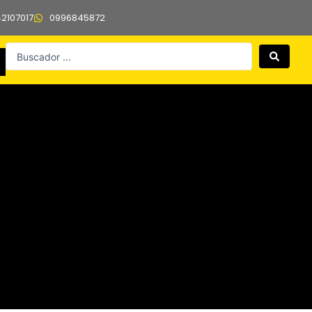
42107017
0996845872
Search
...