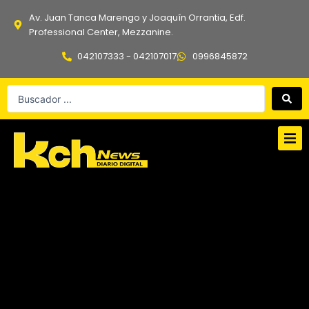
Ir
Av. Juan Tanca Marengo y Joaquín Orrantia, Edf.
al
Professional Center, Mezzanine.
contenido
042107333 - 042107017
0996845872
Search
...