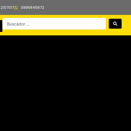
42107017
0996845872
Search
...