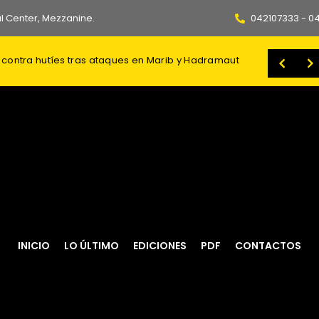
l Center, Mezzanine.
042107333 - 0
 contra corrida: dudas en el mercado
El Ministerio de Trabajo y Desarrollo Humano (MTDH) continúa fortaleciendo su modelo de atención integral para proteger a las familia
INICIO
LO ÚLTIMO
EDICIONES
PDF
CONTACTOS