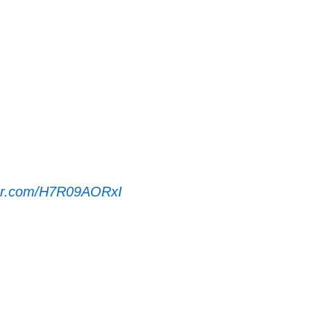
tter.com/H7R09AORxI