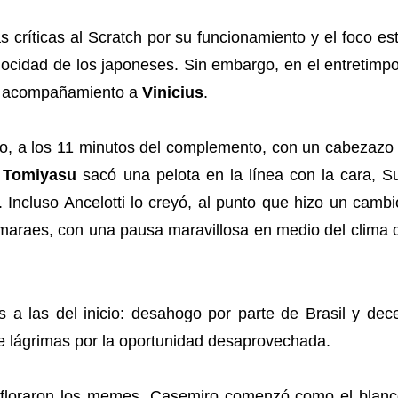
as críticas al Scratch por su funcionamiento y el foco 
elocidad de los japoneses. Sin embargo, en el entretimp
yor acompañamiento a
Vinicius
.
o, a los 11 minutos del complemento, con un cabezazo 
 Tomiyasu
sacó una pelota en la línea con la cara, Su
. Incluso Ancelotti lo creyó, al punto que hizo un camb
maraes, con una pausa maravillosa en medio del clima de
s a las del inicio: desahogo por parte de Brasil y dec
tre lágrimas por la oportunidad desaprovechada.
afloraron los memes. Casemiro comenzó como el blanco 