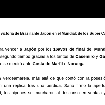
victoria de Brasil ante Japón en el Mundial: de los Súper
para vencer a
Japón
por los
16avos de final
del
Mund
el segundo tiempo gracias a los tantos de
Casemiro
y
Ga
que se medirá ante
Costa de Marfil
o
Noruega
.
la Verdeamarela, más allá de que contó con la posesi
en una réplica tras una pérdida, Sano firmó la aper
i
, los nipones se marcharon al descanso en ventaja 