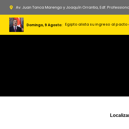
Ir
Av. Juan Tanca Marengo y Joaquín Orrantia, Edf. Professiona
al
contenido
Irán impone seis condiciones a E
Egipto alista su ingreso al pact
Domingo, 9 Agosto:
Localiza