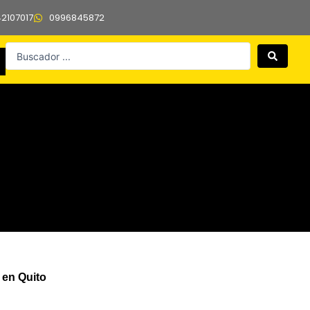
42107017
0996845872
Search
...
 en Quito