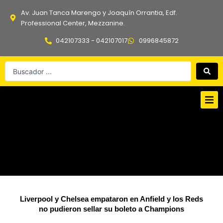
Ir
Av. Juan Tanca Marengo y Joaquín Orrantia, Edf.
al
Professional Center, Mezzanine.
contenido
042107333 - 042107017
0996845872
Search
...
Liverpool y Chelsea empataron en Anfield y los Reds
no pudieron sellar su boleto a Champions