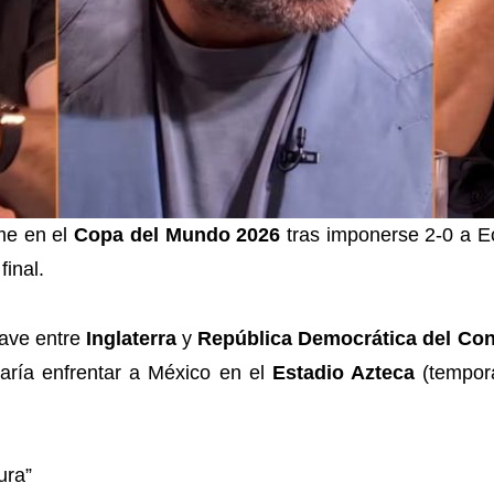
me en el
Copa del Mundo 2026
tras imponerse 2-0 a Ec
final.
llave entre
Inglaterra
y
República Democrática del Co
taría enfrentar a México en el
Estadio Azteca
(tempor
ura”