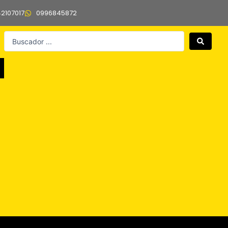
42107017
0996845872
Search
...