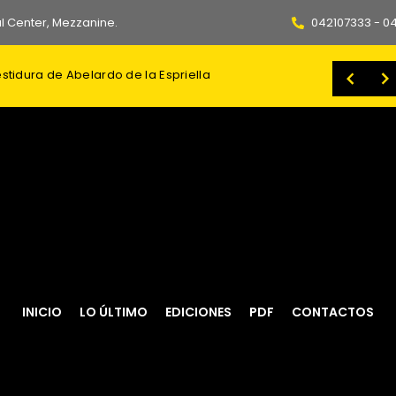
l Center, Mezzanine.
042107333 - 0
dor: cuándo es y cuántos días dura
Aumentan a ocho las renuncias de asambleístas para participar en las elecciones seccionales
INICIO
LO ÚLTIMO
EDICIONES
PDF
CONTACTOS