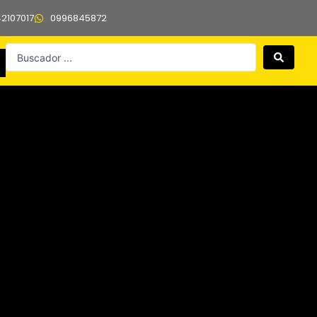
42107017
0996845872
Search
...