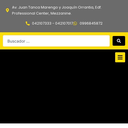
Ir
Av. Juan Tanca Marengo y Joaquín Orrantia, Edf.
al
Professional Center, Mezzanine.
contenido
042107333 - 042107017
0996845872
Search
...