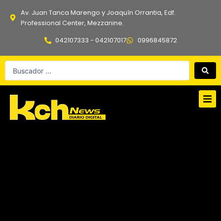
Ir
Av. Juan Tanca Marengo y Joaquín Orrantia, Edf.
al
Professional Center, Mezzanine.
contenido
042107333 - 042107017
0996845872
Search
...