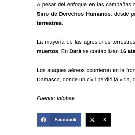
A pesar del enfoque en las campañas m
Sirio de Derechos Humanos
, desde p
terrestres
.
La mayoría de las agresiones terrestre
muertos
. En
Dará
se contabilizan
16 at
Los ataques aéreos ocurrieron en la fron
Damasco, donde un civil perdió la vida, 
Fuente: Infobae
COMPARTIR ESTA NOTICIA
Facebook
X