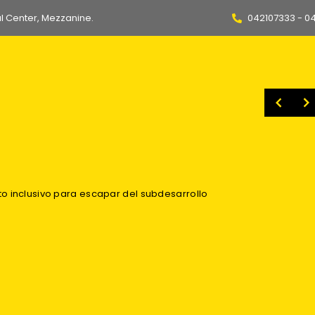
l Center, Mezzanine.
042107333 - 0
 planes de Gobierno de Fujimori y De La Espriella
Más de 30 mil productos irregulares fueron incinerados para evitar que lleguen a hogares ecuatorianos