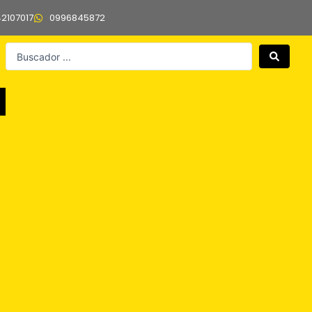
42107017
0996845872
Search
...