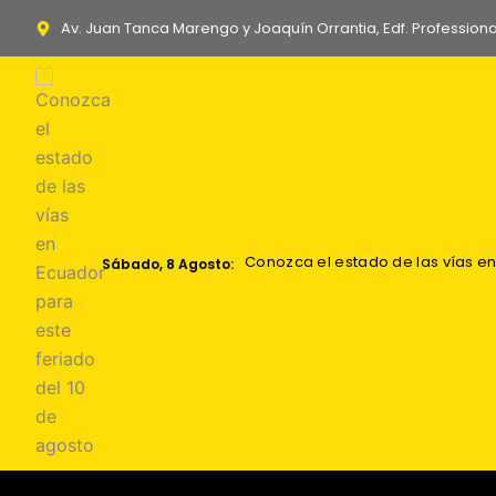
Ir
Av. Juan Tanca Marengo y Joaquín Orrantia, Edf. Professiona
al
contenido
Conozca el estado de las vías en
Los acuerdos comerciales: oport
Zelenski: los Patriots mensuales 
Explosión de dron cerca de gaso
Sábado, 8 Agosto: