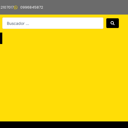
42107017
0996845872
Search
...