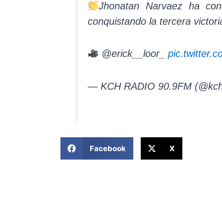
Jhonatan Narvaez ha conq
conquistando la tercera victori
@erick__loor_
pic.twitter
— KCH RADIO 90.9FM (@kch
COMPARTIR ESTA NOTICIA
Facebook
X