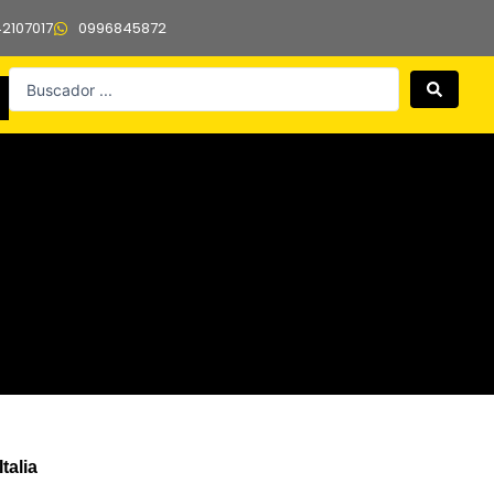
42107017
0996845872
Search
...
talia