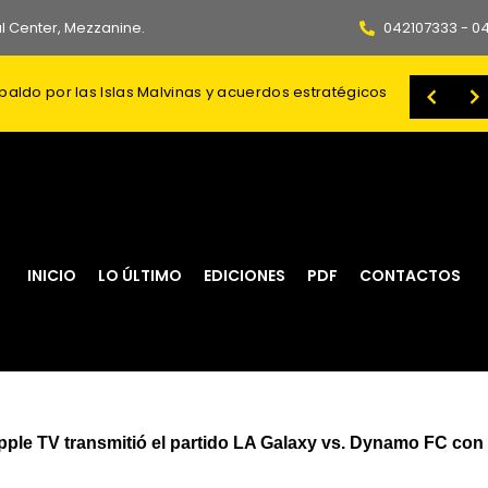
l Center, Mezzanine.
042107333 - 0
spaldo por las Islas Malvinas y acuerdos estratégicos
sa deja cinco heridos
fallecidos, entre ellos un menor
Comisión de Selección distribuye 49 impugnaciones contra postulantes a Fiscal General
INICIO
LO ÚLTIMO
EDICIONES
PDF
CONTACTOS
ple TV transmitió el partido LA Galaxy vs. Dynamo FC con