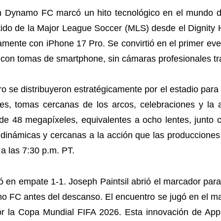
n Dynamo FC marcó un hito tecnológico en el mundo 
tido de la Major League Soccer (MLS) desde el Dignity 
mente con iPhone 17 Pro. Se convirtió en el primer even
con tomas de smartphone, sin cámaras profesionales tra
o se distribuyeron estratégicamente por el estadio par
es, tomas cercanas de los arcos, celebraciones y la at
e 48 megapíxeles, equivalentes a ocho lentes, junto 
 dinámicas y cercanas a la acción que las producciones 
a las 7:30 p.m. PT.
inó en empate 1-1. Joseph Paintsil abrió el marcador par
 FC antes del descanso. El encuentro se jugó en el ma
or la Copa Mundial FIFA 2026. Esta innovación de Appl