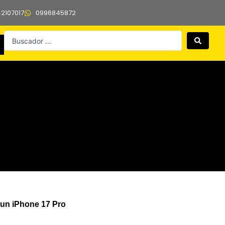
42107017
0996845872
Search
...
 un iPhone 17 Pro