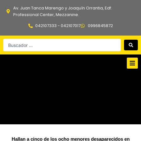
Ir
Av. Juan Tanca Marengo y Joaquín Orrantia, Edf.
al
Professional Center, Mezzanine.
contenido
042107333 - 042107017
0996845872
Search
...
Hallan a cinco de los ocho menores desaparecidos en