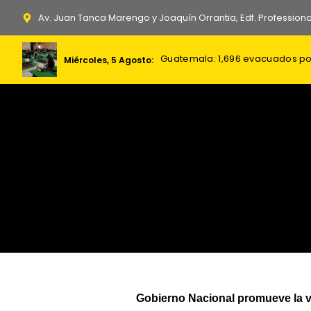
Ir
Av. Juan Tanca Marengo y Joaquín Orrantia, Edf. Professiona
al
contenido
Guatemala: 1,696 evacuados po
Baños se prepara para recibir a
Celec invierte $5 millones para
Miércoles, 5 Agosto:
Gobierno Nacional promueve la ve