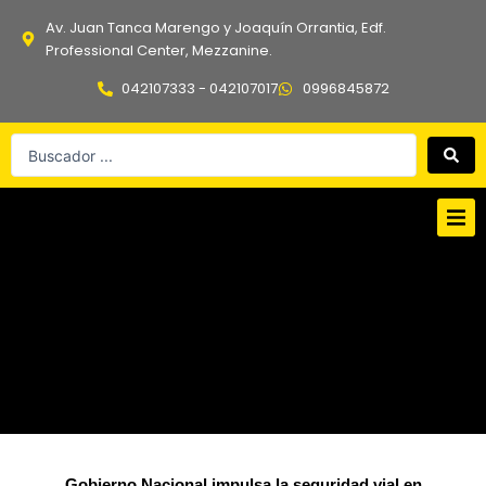
Ir
Av. Juan Tanca Marengo y Joaquín Orrantia, Edf.
al
Professional Center, Mezzanine.
contenido
042107333 - 042107017
0996845872
Search
...
Gobierno Nacional impulsa la seguridad vial en