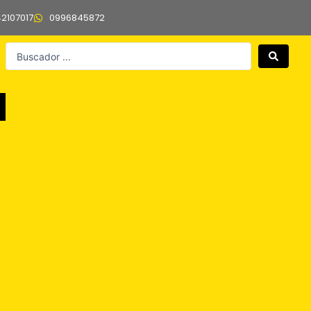
42107017
0996845872
Search
...