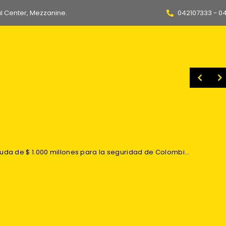
l Center, Mezzanine.
042107333 - 0
Embajadora destaca acuerdo que otorga a Ecuador 3.000 cupos anuales para exportar vehículos a Argentina y bajar aranceles
Daniel Noboa y Abelardo de la Espriella acuerdan impulsar mesas técnicas entre Ecuador y Colombia