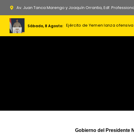
Ir
Av. Juan Tanca Marengo y Joaquín Orrantia, Edf. Professiona
al
contenido
Ejército de Yemen lanza ofensiva
Milei afirma USD 70.000 millones
Sábado, 8 Agosto:
Gobierno del Presidente 