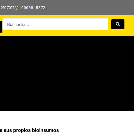
42107017
0996845872
Search
...
es sus propios bioinsumos