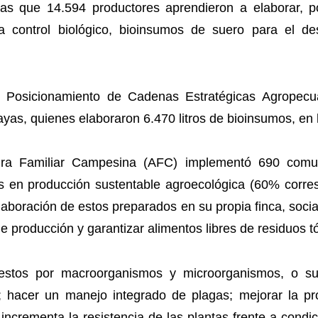
as que 14.594 productores aprendieron a elaborar, p
a control biológico, bioinsumos de suero para el desa
 Posicionamiento de Cadenas Estratégicas Agropecua
yas, quienes elaboraron 6.470 litros de bioinsumos, en 
tura Familiar Campesina (AFC) implementó 690 com
s en producción sustentable agroecológica (60% corres
elaboración de estos preparados en su propia finca, socia
 producción y garantizar alimentos libres de residuos t
stos por macroorganismos y microorganismos, o sust
o; hacer un manejo integrado de plagas; mejorar la pro
s, incrementa la resistencia de las plantas frente a cond