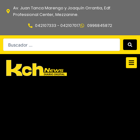
Ir
Av. Juan Tanca Marengo y Joaquín Orrantia, Edf.
al
Professional Center, Mezzanine.
contenido
042107333 - 042107017
0996845872
Search
...