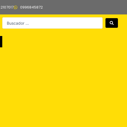
42107017
0996845872
Search
...