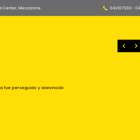
l Center, Mezzanine.
042107333 - 0
es nuevo refuerzo de Fiorentina
[EXCLUSIVO] ¿LLEGA EL KITU? – Pool Gavilánez y el duelo ante CSE: «Vamos con todo lo mejor que tengamos, esperamos por él. Si está para jugar, va a jugar»